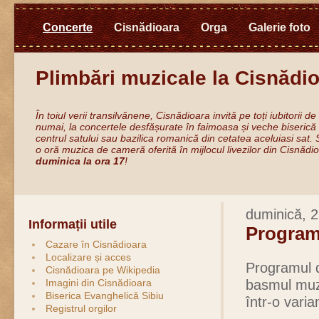
Concerte
Cisnădioara
Orga
Galerie foto
Plimbări muzicale la Cisnădi
În toiul verii transilvănene, Cisnădioara invită pe toți iubitorii 
numai, la concertele desfășurate în faimoasa și veche biserică
centrul satului sau bazilica romanică din cetatea aceluiasi sat.
o oră muzica de cameră oferită în mijlocul livezilor din Cisnăd
duminica la ora 17
!
duminică, 2
Informații utile
Program
Cazare în Cisnădioara
Localizare și acces
Programul d
Cisnădioara pe Wikipedia
Imagini din Cisnădioara
basmul muzi
Biserica Evanghelică Sibiu
într-o varia
Registrul orgilor